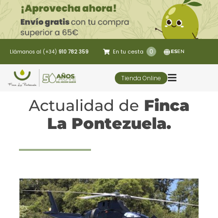
Saltar
al
contenido
0
En tu cesta
Llámanos al (+34)
910 782 359
ES
EN
Tienda Online
Toggle
Navigatio
Actualidad de
Finca
5 Elementos
La Pontezuela.
Oleoturismo
Restaurante
Contacto