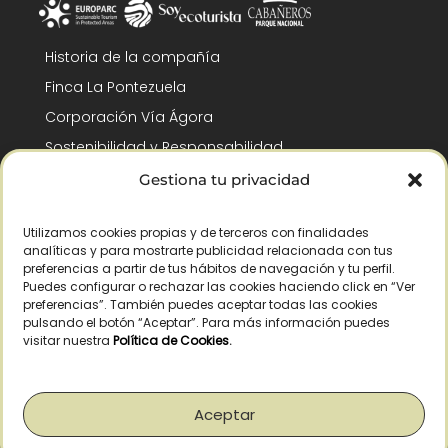
Historia de la compañía
Finca La Pontezuela
Corporación Vía Ágora
Sostenibilidad y Responsabilidad
RSC y Fundación Gómez-Pintado
Gestiona tu privacidad
Trabaja con nosotros
Utilizamos cookies propias y de terceros con finalidades
Reconocimientos
analíticas y para mostrarte publicidad relacionada con tus
preferencias a partir de tus hábitos de navegación y tu perfil.
Puedes configurar o rechazar las cookies haciendo click en “Ver
preferencias”. También puedes aceptar todas las cookies
pulsando el botón “Aceptar”. Para más información puedes
visitar nuestra
Política de Cookies
.
© Copyright 2026 /
– Todos los derechos reservados – La Pontezuela, SLU
|
Aviso legal
|
Política de privacidad
|
Política de cookies
|
Derecho de
desistimiento
Aceptar