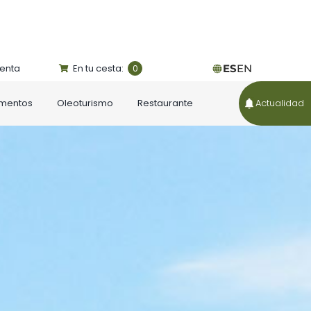
uenta
En tu cesta:
ES
EN
0
ementos
Oleoturismo
Restaurante
Actualidad