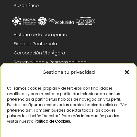
Buzón Ético
Historia de la compañía
Finca La Pontezuela
Corporación Vía Ágora
Sostenibilidad y Responsabilidad
RSC y Fundación Gómez-Pintado
Gestiona tu privacidad
Trabaja con nosotros
Utilizamos cookies propias y de terceros con finalidades
Reconocimientos
analíticas y para mostrarte publicidad relacionada con tus
preferencias a partir de tus hábitos de navegación y tu perfil.
Puedes configurar o rechazar las cookies haciendo click en “Ver
preferencias”. También puedes aceptar todas las cookies
pulsando el botón “Aceptar”. Para más información puedes
visitar nuestra
Política de Cookies
.
© Copyright 2026 /
– Todos los derechos reservados – La Pontezuela, SLU