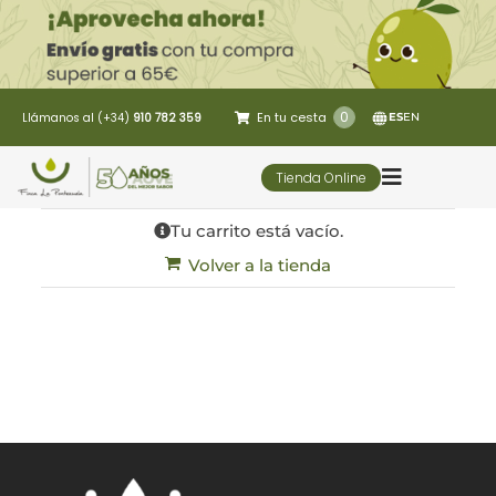
Saltar
al
contenido
0
En tu cesta
Llámanos al (+34)
910 782 359
ES
EN
Tienda Online
Toggle
Navigatio
Tu carrito está vacío.
5 Elementos
Volver a la tienda
Oleoturismo
Restaurante
Contacto