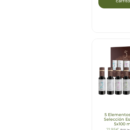
carrit
5 Elemento
Selección E
5x100 m
21,95€
(IVA i