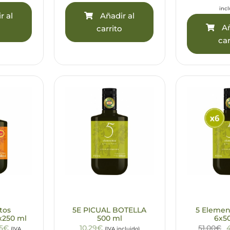
incl
r al
Añadir al
Añ
o
carrito
car
tos
5E PICUAL BOTELLA
5 Elemen
x250 ml
500 ml
6x5
95€
10,29€
51,00€
(IVA
(IVA incluido)