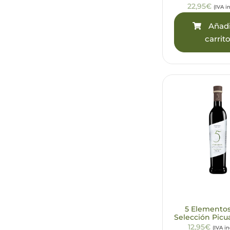
22,95€
(IVA i
Añadi
carrit
5 Elemento
Selección Picu
12,95€
(IVA i