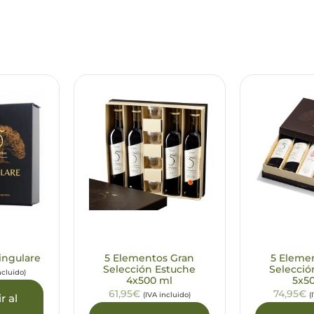
ingulare
5 Elementos Gran
5 Eleme
Selección Estuche
Selecció
ncluido)
4x500 ml
5x5
61,95€
74,95€
(IVA incluido)
(
r al