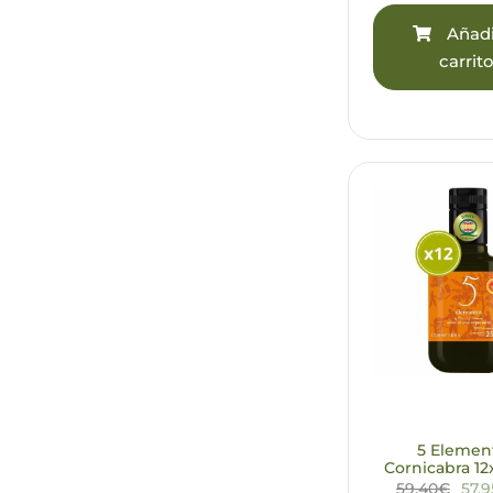
Añadi
carrit
5 Elemen
Cornicabra 12
59,40€
57,