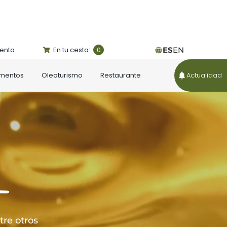
uenta
En tu cesta:
ES
EN
0
ementos
Oleoturismo
Restaurante
Actualidad
a
ntre otros