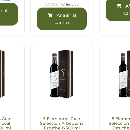
39,95€
(IVA incluido)
Añ
r al
car
Añadir al
o
carrito
s Gran
5 Elementos Gran
5 Eleme
icual
Selección Arbequina
Selección
00 ml
Estuche 1x500 ml
Estuche