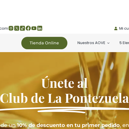
.com
Mi c
Nuestros AOVE
5 El
Tienda Online
Únete al
Club de La Pontezuel
a de un
10% de descuento en tu primer pedido
, e