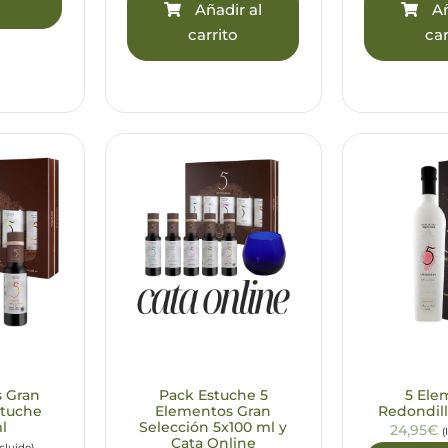
o
Añadir al
Añ
carrito
car
s Gran
Pack Estuche 5
5 Ele
stuche
Elementos Gran
Redondill
l
Selección 5x100 ml y
24,95€
(
Cata Online
ncluido)