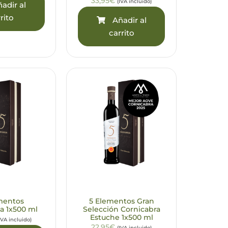
33,95€
(IVA incluido)
adir al
rito
Añadir al
carrito
mentos
5 Elementos Gran
a 1x500 ml
Selección Cornicabra
Estuche 1x500 ml
IVA incluido)
22,95€
(IVA incluido)