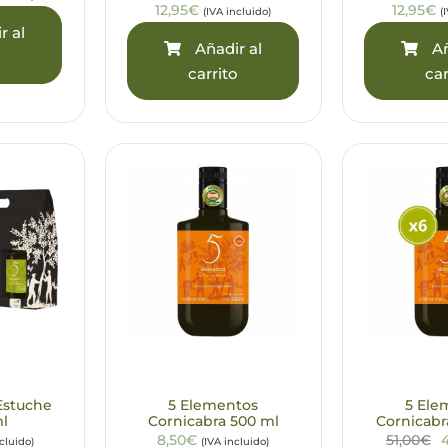
12,95€
12,95€
(IVA incluido)
(
r al
Añadir al
Añ
o
carrito
car
Estuche
5 Elementos
5 Ele
ml
Cornicabra 500 ml
Cornicabr
8,50€
51,00€
ncluido)
(IVA incluido)