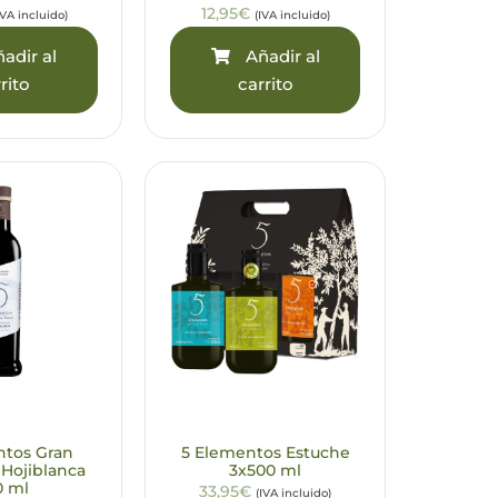
12,95€
IVA incluido)
(IVA incluido)
adir al
Añadir al
rito
carrito
ntos Gran
5 Elementos Estuche
 Hojiblanca
3x500 ml
0 ml
33,95€
(IVA incluido)