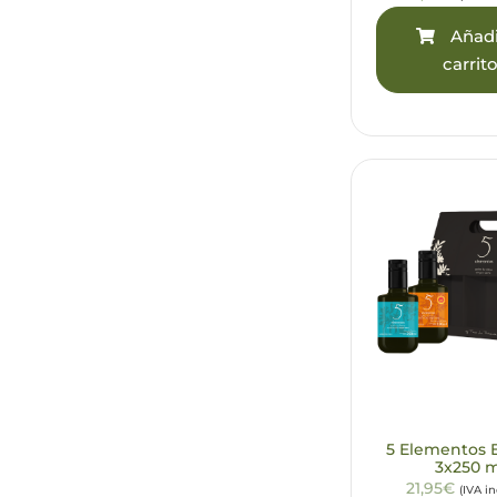
Añadi
carrit
5 Elementos 
3x250 
21,95€
(IVA i