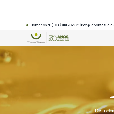
Saltar
al
contenido
Llámanos al (+34)
910 782 359
|
info@lapontezuela
Disfrut