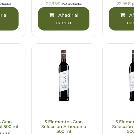
22,95€
22,95€
ncluido)
(IVA incluido)
(
r al
Añadir al
Añ
o
carrito
car
s Gran
5 Elementos Gran
5 Eleme
al 500 ml
Selección Arbequina
Selección
500 ml
50
ncluido)