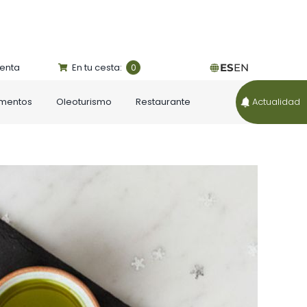
uenta
En tu cesta:
ES
EN
0
ementos
Oleoturismo
Restaurante
Actualidad