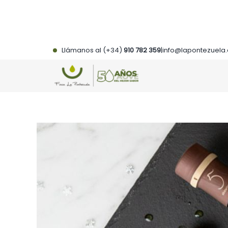
Saltar
al
contenido
Llámanos al (+34)
910 782 359
|
info@lapontezuela