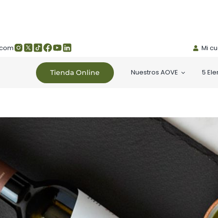
.com
Mi c
Nuestros AOVE
5 El
Tienda Online