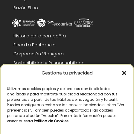
Buzón Ético
Historia de la compañía
Finca La Pontezuela
Corporación Vía Ágora
Sostenibilidad y Responsabilidad
RSC y Fundación Gómez-Pintado
Gestiona tu privacidad
Trabaja con nosotros
Utilizamos cookies propias y de terceros con finalidades
Reconocimientos
analíticas y para mostrarte publicidad relacionada con tus
preferencias a partir de tus hábitos de navegación y tu perfil.
Puedes configurar o rechazar las cookies haciendo click en “Ver
preferencias”. También puedes aceptar todas las cookies
pulsando el botón “Aceptar”. Para más información puedes
visitar nuestra
Política de Cookies
.
© Copyright 2026 /
– Todos los derechos reservados – La Pontezuela, SLU