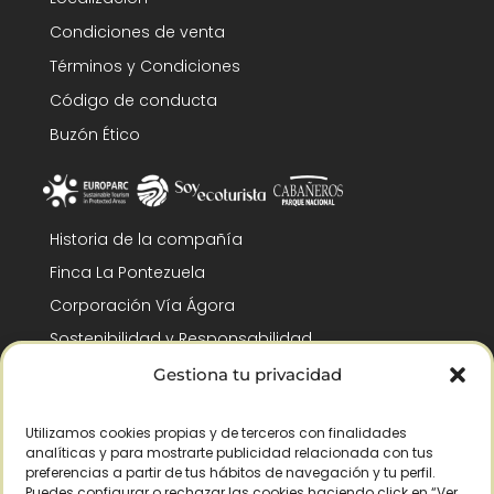
Condiciones de venta
Términos y Condiciones
Código de conducta
Buzón Ético
Historia de la compañía
Finca La Pontezuela
Corporación Vía Ágora
Sostenibilidad y Responsabilidad
RSC y Fundación Gómez-Pintado
Gestiona tu privacidad
Trabaja con nosotros
Utilizamos cookies propias y de terceros con finalidades
Reconocimientos
analíticas y para mostrarte publicidad relacionada con tus
preferencias a partir de tus hábitos de navegación y tu perfil.
Puedes configurar o rechazar las cookies haciendo click en “Ver