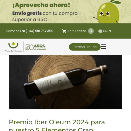
Saltar
al
contenido
0
En tu cesta
Llámanos al (+34)
910 782 359
ES
EN
Tienda Online
Toggle
Navigatio
5 Elementos
Oleoturismo
Restaurante
Premio Iber Oleum 2024 para
Contacto
nuestro 5 Elementos Gran