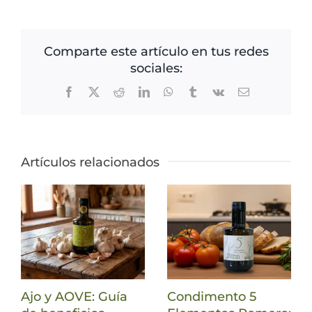
Comparte este artículo en tus redes
sociales:
Facebook
X
Reddit
LinkedIn
WhatsApp
Tumblr
Vk
Correo
electrónico
Artículos relacionados
Ajo y AOVE: Guía
Condimento 5