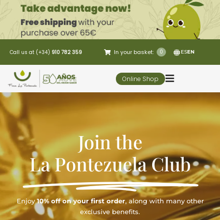
Skip
to
content
In your basket:
0
Call us at (+34)
910 782 359
ES
EN
Online Shop
Toggle
Navigation
5 Elementos
Join the
Oleo-tourism
La Pontezuela Club
Restaurant
Enjoy
10% off on your first order
, along with many other
Customer Service
exclusive benefits.