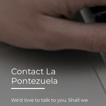
Contact La
Pontezuela
We’d love to talk to you. Shall we