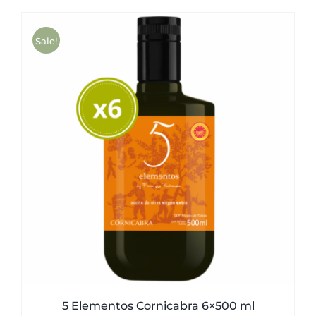
was:
is:
51,00€.
49,50€.
Sale!
5 Elementos Cornicabra 6×500 ml