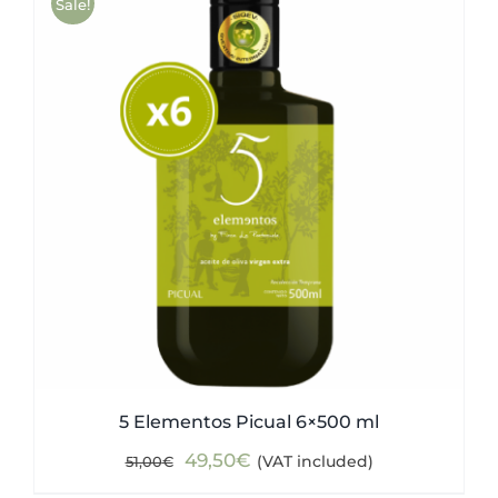
Sale!
5 Elementos Picual 6×500 ml
Original
Current
49,50
€
(VAT included)
51,00
€
price
price