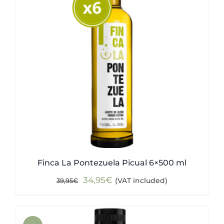
Finca La Pontezuela Picual 6×500 ml
Original
Current
34,95
€
(VAT included)
39,95
€
price
price
was:
is:
39,95€.
34,95€.