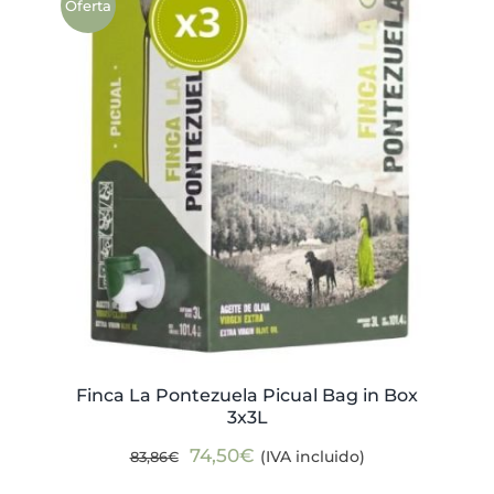
Oferta
Finca La Pontezuela Picual Bag in Box
3x3L
El
El
74,50
€
(IVA incluido)
83,86
€
precio
precio