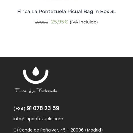
Finca La Pontezuela Picual Bag in Box 3L
El
El
25,95
€
(IVA incluido)
27,96
€
precio
precio
original
actual
era:
es:
27,96€.
25,95€.
91 078 23 59
(+34)
info@lapontezuela.com
C/Conde de Peñalver, 45 – 28006 (Madrid)