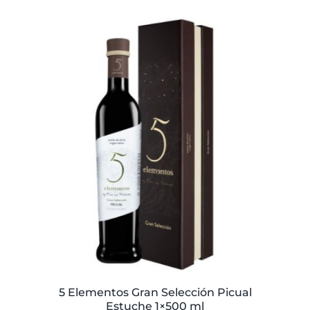
original
actual
era:
es:
83,86€.
74,50€.
5 Elementos Gran Selección Picual
Estuche 1×500 ml