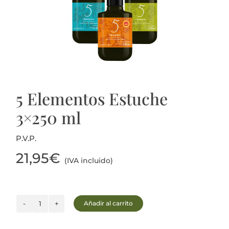
Actualidad
Mi cuenta
5 Elementos Estuche
3×250 ml
P.V.P.
21,95
€
(IVA incluido)
Añadir al carrito
5
Elementos