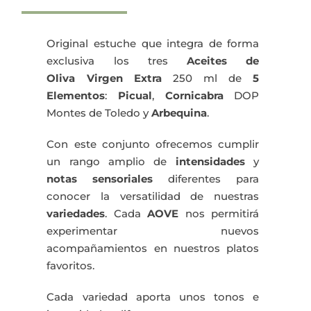
Estuche
3x250
ml
Original estuche que integra de forma
cantidad
exclusiva los tres
Aceites de
Oliva
Virgen Extra
250 ml de
5
Elementos
:
Picual
,
Cornicabra
DOP
Montes de Toledo y
Arbequina
.
Con este conjunto ofrecemos cumplir
un rango amplio de
intensidades
y
notas sensoriales
diferentes para
conocer la versatilidad de nuestras
variedades
. Cada
AOVE
nos permitirá
experimentar nuevos
acompañamientos en nuestros platos
favoritos.
Cada variedad aporta unos tonos e