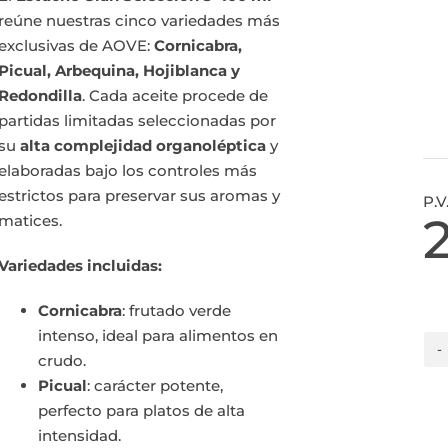
reúne nuestras cinco variedades más
exclusivas de AOVE:
Cornicabra,
Picual, Arbequina, Hojiblanca y
Redondilla
. Cada aceite procede de
partidas limitadas seleccionadas por
su
alta complejidad organoléptica
y
elaboradas bajo los controles más
estrictos para preservar sus aromas y
P.V
matices.
Variedades incluidas:
Cornicabra
: frutado verde
intenso, ideal para alimentos en
crudo.
Picual
: carácter potente,
perfecto para platos de alta
intensidad.