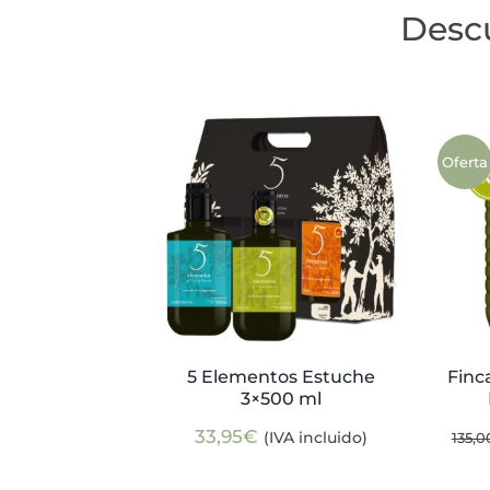
Desc
Oferta
5 Elementos Estuche
Finc
3×500 ml
33,95
€
(IVA incluido)
135,0