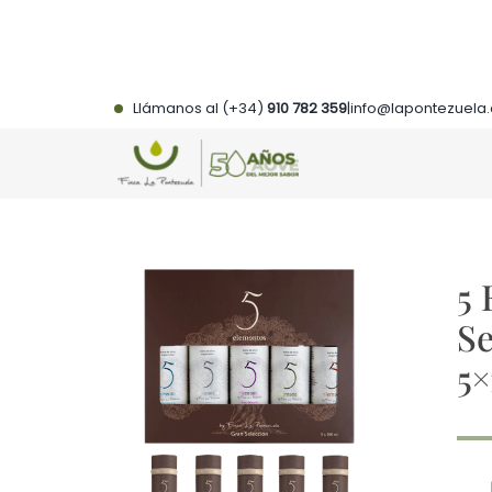
Saltar
al
contenido
Llámanos al (+34)
910 782 359
|
info@lapontezuela
5
Se
5