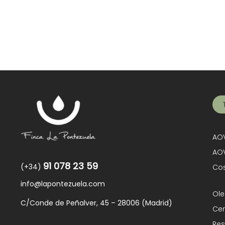
AOV
AOV
91 078 23 59
(+34)
Cos
info@lapontezuela.com
Ole
C/Conde de Peñalver, 45 – 28006 (Madrid)
Cen
Res