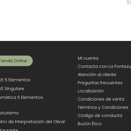
original
actual
original
actual
3
era:
es:
era:
es:
135,00€.
127,50€.
39,95€.
34,95€.
Mi cuenta
Tienda Online
Contacta con La Pontezu
Atención al cliente
E 5 Elementos
Preguntas frecuentes
E Singulare
Localización
mética 5 Elementos
Condiciones de venta
Términos y Condiciones
oturismo
Código de conducta
tro de Interpretación del Olivar
Buzón Ético
taurante