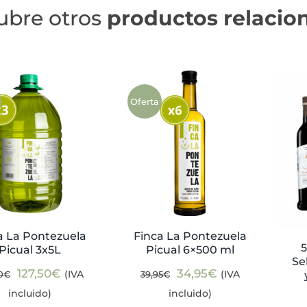
ubre otros
productos relacio
Oferta
a La Pontezuela
Finca La Pontezuela
Picual 3x5L
Picual 6×500 ml
Se
El
El
El
El
127,50
€
34,95
€
(IVA
(IVA
0
€
39,95
€
precio
precio
precio
precio
incluido)
incluido)