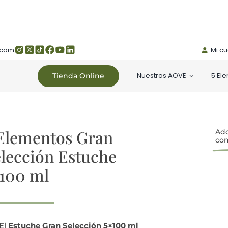
.com
Mi c
Nuestros AOVE
5 El
Tienda Online
 Elementos Gran
Adq
con
lección Estuche
×100 ml
El
Estuche Gran Selección 5×100 ml