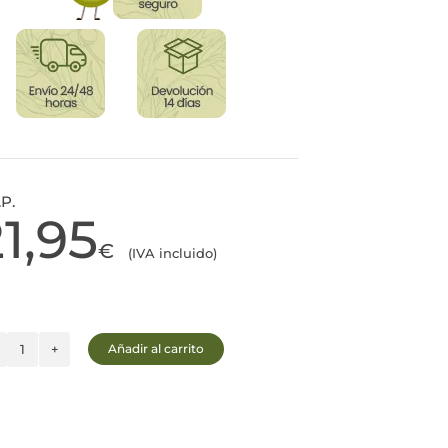
.P.
21,95
€
(IVA incluido)
Añadir al carrito
5
Elementos
Gran
Selección