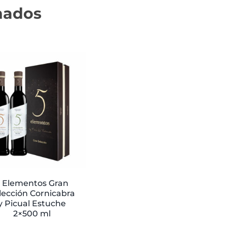
nados
5 Elementos Gran
lección Cornicabra
y Picual Estuche
2×500 ml