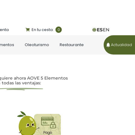
uenta
En tu cesta:
ES
EN
0
ementos
Oleoturismo
Restaurante
Actualidad
uiere ahora AOVE 5 Elementos
 todas las ventajas: