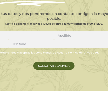
s tus datos y nos pondremos en contacto contigo a la may
posible.
Servicio disponible de
lunes
a
jueves
de
8:30
a
18:00
y
viernes
de
8:00
a
15:00
.
comprendes y aceptas las condiciones de nuestra
Política de privacidad
.