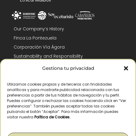
Ethical Mailbox
Our Company’s History
Finca La Pontezuela
Corporación Vía Ágora
Sustainability and Responsibility
CSR and Fundación Gómez-Pintado
Gestiona tu privacidad
Work with us
Recognitions
Utilizamos cookies propias y de terceros con finalidades
analíticas y para mostrarte publicidad relacionada con tus
preferencias a partir de tus hábitos de navegación y tu perfil.
Puedes configurar o rechazar las cookies haciendo click en “Ver
preferencias”. También puedes aceptar todas las cookies
pulsando el botón “Aceptar”. Para más información puedes
visitar nuestra
Política de Cookies
.
© Copyright 2026 /
2026
– All Rights Reserved – La Pontezuela, SLU |
Legal warning
|
Privacy policy
|
Cookies policy
|
Right of withdrawal