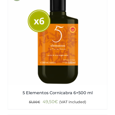
5 Elementos Cornicabra 6×500 ml
Original
Current
49,50
€
(VAT included)
51,00
€
price
price