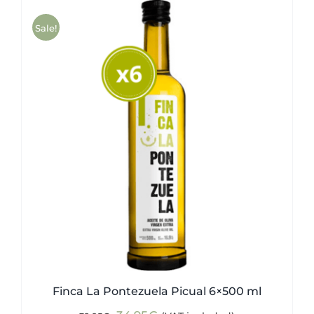
was:
is:
51,00€.
49,50€.
Sale!
Finca La Pontezuela Picual 6×500 ml