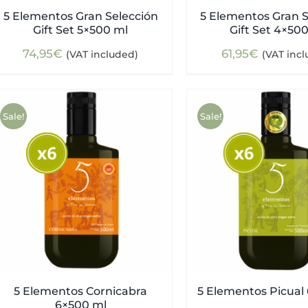
5 Elementos Gran Selección
5 Elementos Gran S
Gift Set 5×500 ml
Gift Set 4×50
74,95
€
61,95
€
(VAT included)
(VAT inc
Sale!
Sale!
5 Elementos Cornicabra
5 Elementos Picual
6×500 ml