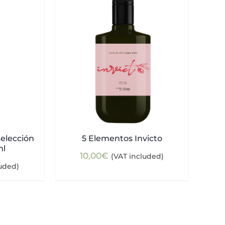
elección
5 Elementos Invicto
ml
10,00
€
(VAT included)
luded)