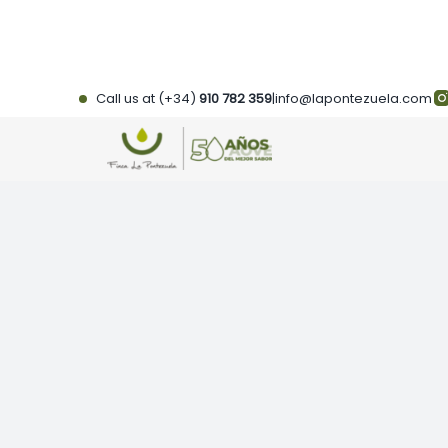
Skip
to
content
Call us at (+34)
910 782 359
|
info@lapontezuela.com