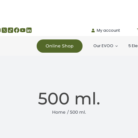
My account
Our EVOO
5 El
Online Shop
500 ml.
Home
500 ml.