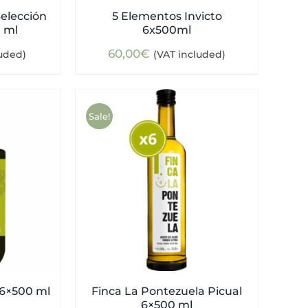
elección
5 Elementos Invicto
0 ml
6x500ml
60,00
€
luded)
(VAT included)
Sale!
 6×500 ml
Finca La Pontezuela Picual
6×500 ml