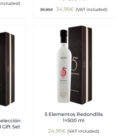
ent
included)
Original
Current
34,95
€
(VAT included)
39,95
€
e
price
price
was:
is:
0€.
39,95€.
34,95€.
5 Elementos Redondilla
1×500 ml
elección
 Gift Set
24,95
€
(VAT included)