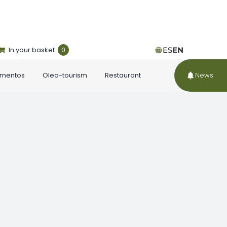
In your basket
0
ES
EN
ementos
Oleo-tourism
Restaurant
News