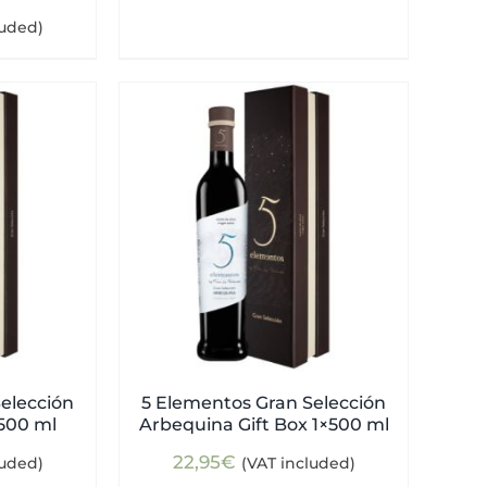
luded)
elección
5 Elementos Gran Selección
×500 ml
Arbequina Gift Box 1×500 ml
22,95
€
luded)
(VAT included)