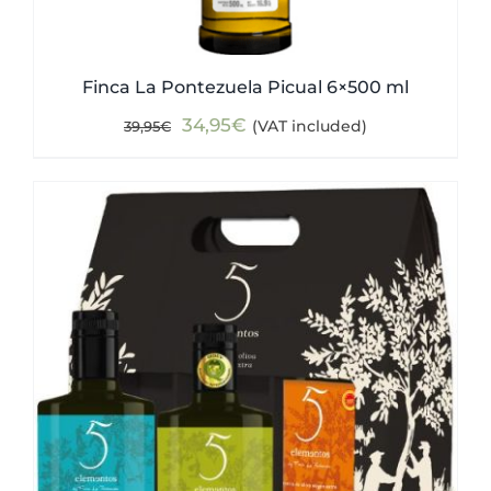
Finca La Pontezuela Picual 6×500 ml
Original
Current
34,95
€
(VAT included)
39,95
€
price
price
was:
is:
39,95€.
34,95€.