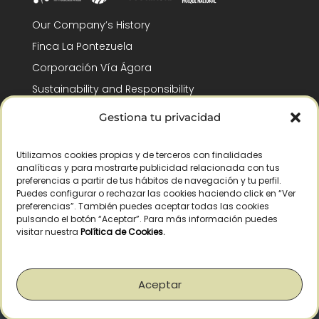
Our Company’s History
Finca La Pontezuela
Corporación Vía Ágora
Sustainability and Responsibility
CSR and Fundación Gómez-Pintado
Gestiona tu privacidad
Work with us
Recognitions
Utilizamos cookies propias y de terceros con finalidades
analíticas y para mostrarte publicidad relacionada con tus
preferencias a partir de tus hábitos de navegación y tu perfil.
Puedes configurar o rechazar las cookies haciendo click en “Ver
preferencias”. También puedes aceptar todas las cookies
pulsando el botón “Aceptar”. Para más información puedes
visitar nuestra
Política de Cookies
.
© Copyright 2026 /
2026
– All Rights Reserved – La Pontezuela, SLU |
Legal warning
|
Privacy policy
|
Cookies policy
|
Right of withdrawal
Aceptar