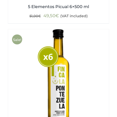
5 Elementos Picual 6×500 ml
Original
Current
49,50
€
(VAT included)
51,00
€
price
price
was:
is:
51,00€.
49,50€.
Sale!