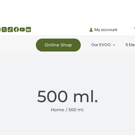
My account
Our EVOO
5 El
Online Shop
500 ml.
Home
500 ml.