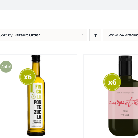
Sort by
Default Order
Show
24 Produc
Sale!