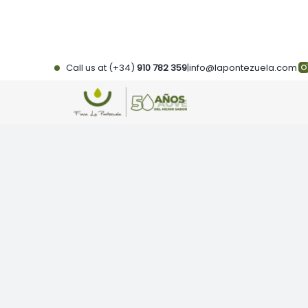
Skip
to
content
Call us at (+34)
910 782 359
|
info@lapontezuela.com