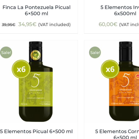
Finca La Pontezuela Picual
5 Elementos In
6×500 ml
6x500ml
Original
Current
34,95
€
60,00
€
(VAT included)
(VAT inc
39,95
€
price
price
was:
is:
39,95€.
34,95€.
Sale!
Sale!
5 Elementos Picual 6×500 ml
5 Elementos Cor
6×500 ml