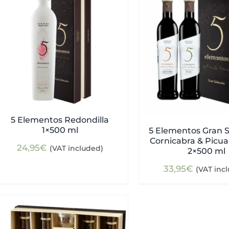
5 Elementos Redondilla
1×500 ml
5 Elementos Gran S
Cornicabra & Picual
24,95
€
(VAT included)
2×500 ml
33,95
€
(VAT inc