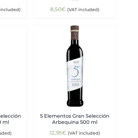
ent
8,50
€
included)
(VAT included)
e
0€.
elección
5 Elementos Gran Selección
0 ml
Arbequina 500 ml
12,95
€
luded)
(VAT included)