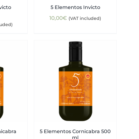
victo
5 Elementos Invicto
10,00
€
(VAT included)
luded)
nicabra
5 Elementos Cornicabra 500
ml