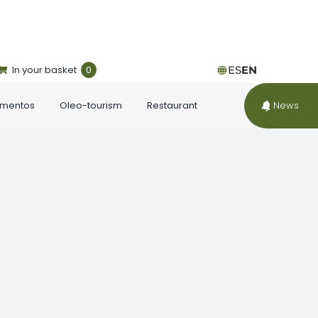
In your basket
0
ES
EN
ementos
Oleo-tourism
Restaurant
News