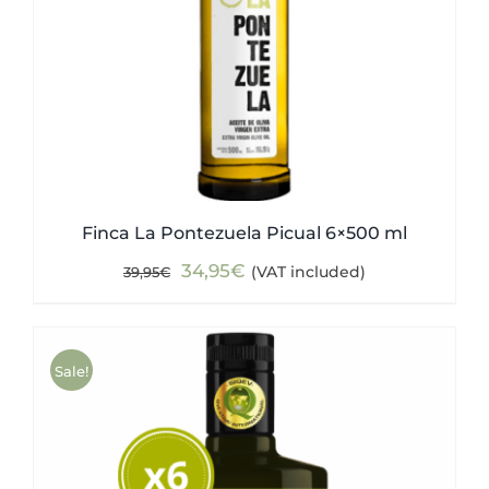
Finca La Pontezuela Picual 6×500 ml
Original
Current
34,95
€
(VAT included)
39,95
€
price
price
was:
is:
39,95€.
34,95€.
Sale!