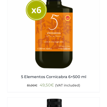
5 Elementos Cornicabra 6×500 ml
Original
Current
49,50
€
(VAT included)
51,00
€
price
price
was:
is:
51,00€.
49,50€.