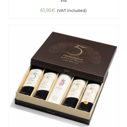
ml
61,95
€
(VAT included)