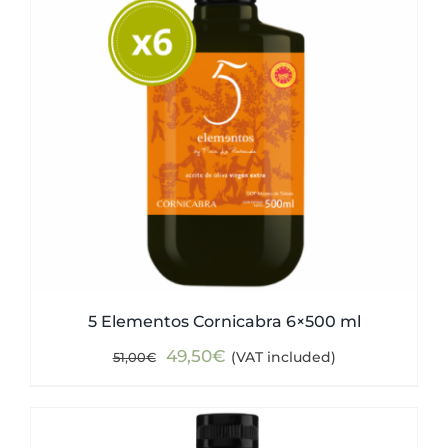
5 Elementos Cornicabra 6×500 ml
Original
Current
49,50
€
(VAT included)
51,00
€
price
price
was:
is:
51,00€.
49,50€.