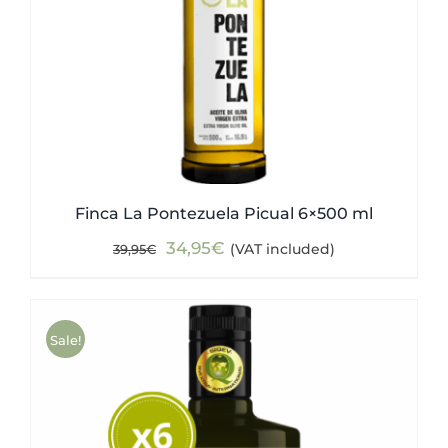
Finca La Pontezuela Picual 6×500 ml
Original
Current
34,95
€
(VAT included)
39,95
€
price
price
was:
is:
39,95€.
34,95€.
Sale!