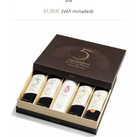
ml
61,95
€
(VAT included)