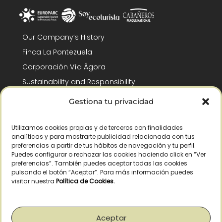
Our Company’s History
Finca La Pontezuela
Corporación Vía Ágora
Sustainability and Responsibility
CSR and Fundación Gómez-Pintado
Gestiona tu privacidad
Work with us
Recognitions
Utilizamos cookies propias y de terceros con finalidades
analíticas y para mostrarte publicidad relacionada con tus
preferencias a partir de tus hábitos de navegación y tu perfil.
Puedes configurar o rechazar las cookies haciendo click en “Ver
preferencias”. También puedes aceptar todas las cookies
pulsando el botón “Aceptar”. Para más información puedes
visitar nuestra
Política de Cookies
.
© Copyright 2026 /
2026
– All Rights Reserved – La Pontezuela, SLU |
Legal warning
|
Privacy policy
|
Cookies policy
|
Right of withdrawal
Aceptar