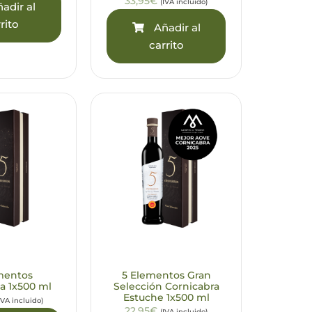
33,95€
(IVA incluido)
adir al
rito
Añadir al
carrito
mentos
5 Elementos Gran
a 1x500 ml
Selección Cornicabra
Estuche 1x500 ml
IVA incluido)
22,95€
(IVA incluido)