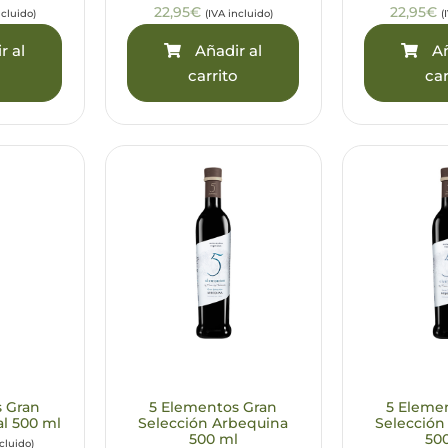
22,95€
22,95€
ncluido)
(IVA incluido)
(
r al
Añadir al
Añ
o
carrito
car
s Gran
5 Elementos Gran
5 Eleme
al 500 ml
Selección Arbequina
Selección
500 ml
50
ncluido)