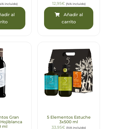
12,95€
IVA incluido)
(IVA incluido)
adir al
Añadir al
rito
carrito
ntos Gran
5 Elementos Estuche
 Hojiblanca
3x500 ml
0 ml
33,95€
(IVA incluido)