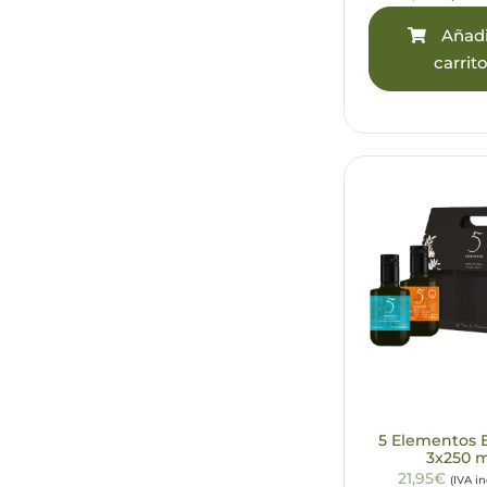
Añadi
carrit
5 Elementos 
3x250 
21,95€
(IVA i