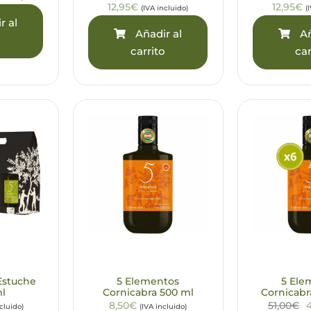
12,95€
12,95€
(IVA incluido)
(
r al
Añadir al
Añ
o
carrito
car
Estuche
5 Elementos
5 Ele
ml
Cornicabra 500 ml
Cornicabr
8,50€
51,00€
ncluido)
(IVA incluido)