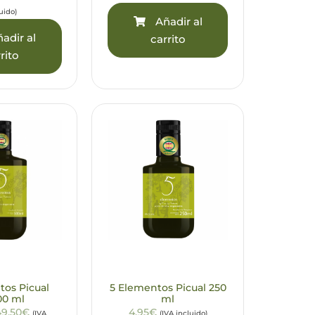
uido)
Añadir al
adir al
carrito
rito
tos Picual
5 Elementos Picual 250
00 ml
ml
49,50€
4,95€
(IVA
(IVA incluido)