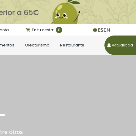
uenta
En tu cesta:
ES
EN
0
ementos
Oleoturismo
Restaurante
Actualidad
a
ntre otros