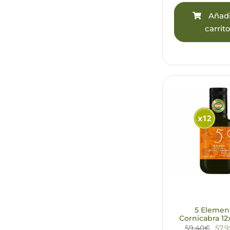
Añadi
carrit
5 Elemen
Cornicabra 12
59,40€
57,