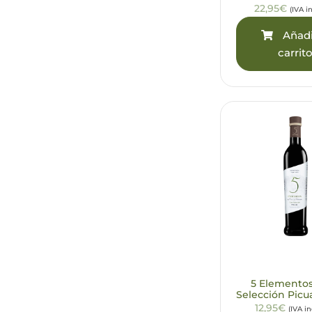
22,95€
(IVA i
Añadi
carrit
5 Elemento
Selección Picu
12,95€
(IVA i