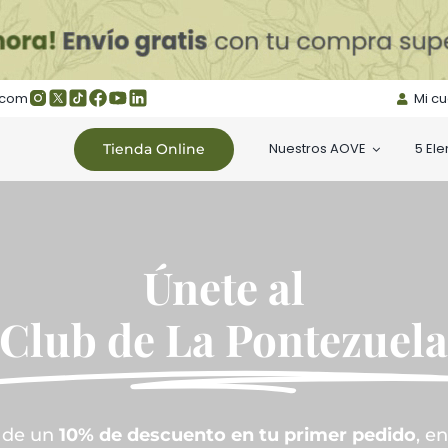
.com
Mi c
Nuestros AOVE
5 El
Tienda Online
Únete al
Club de La Pontezuel
a de un
10% de descuento en tu primer pedido
, e