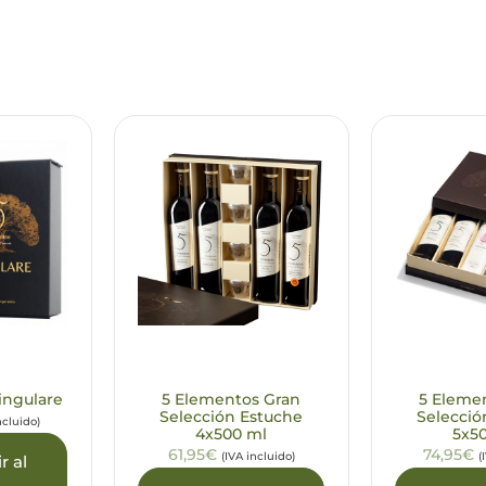
ingulare
5 Elementos Gran
5 Eleme
Selección Estuche
Selecció
ncluido)
4x500 ml
5x5
61,95€
74,95€
(IVA incluido)
(
r al