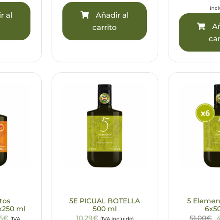
incl
r al
Añadir al
Añ
o
carrito
car
tos
5E PICUAL BOTELLA
5 Elemen
x250 ml
500 ml
6x5
95€
10,29€
51,00€
(IVA
(IVA incluido)