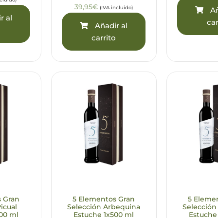
39,95€
(IVA incluido)
Añ
r al
car
Añadir al
o
carrito
s Gran
5 Elementos Gran
5 Eleme
icual
Selección Arbequina
Selección
00 ml
Estuche 1x500 ml
Estuche