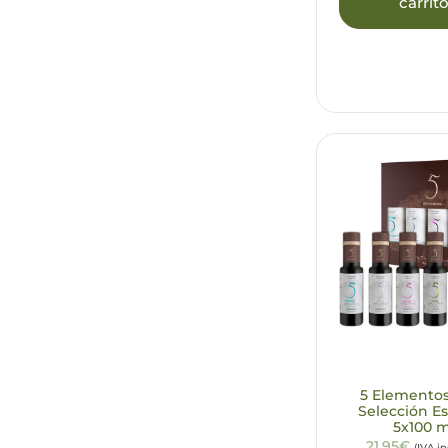
carrit
5 Elemento
Selección E
5x100 m
21,95€
(IVA i