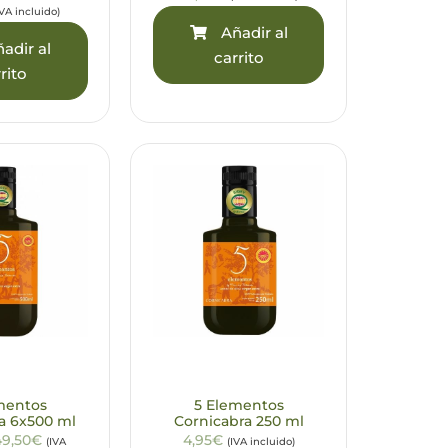
IVA incluido)
Añadir al
adir al
carrito
rito
mentos
5 Elementos
a 6x500 ml
Cornicabra 250 ml
49,50€
4,95€
(IVA
(IVA incluido)