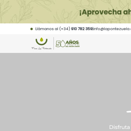
Saltar
al
contenido
Llámanos al (+34)
910 782 359
|
info@lapontezuela
Disfrut