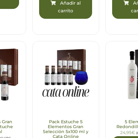
o
Añadir al
Añ
carrito
car
s Gran
Pack Estuche 5
5 Ele
stuche
Elementos Gran
Redondill
l
Selección 5x100 ml y
24,95€
(
Cata Online
ncluido)