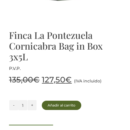
Actualidad
Mi cuenta
Finca La Pontezuela
Cornicabra Bag in Box
3x5L
P.V.P.
El
El
135,00
€
127,50
€
(IVA incluido)
precio
precio
Añadir al carrito
original
actual
Finca
La
era:
es:
Pontezuela