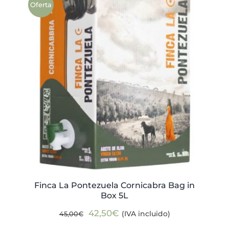
Oferta
Finca La Pontezuela Cornicabra Bag in
Box 5L
El
El
42,50
€
(IVA incluido)
45,00
€
precio
precio