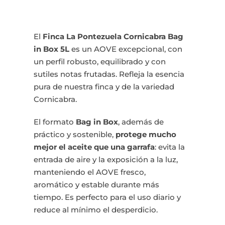
Cornicabra
135,00€.
127,50€.
Bag
in
El
Finca La Pontezuela Cornicabra Bag
Box
in Box 5L
es un AOVE excepcional, con
3x5L
un perfil robusto, equilibrado y con
cantidad
sutiles notas frutadas. Refleja la esencia
pura de nuestra finca y de la variedad
Cornicabra.
El formato
Bag in Box
, además de
práctico y sostenible,
protege mucho
mejor el aceite que una garrafa
: evita la
entrada de aire y la exposición a la luz,
manteniendo el AOVE fresco,
aromático y estable durante más
tiempo. Es perfecto para el uso diario y
reduce al mínimo el desperdicio.