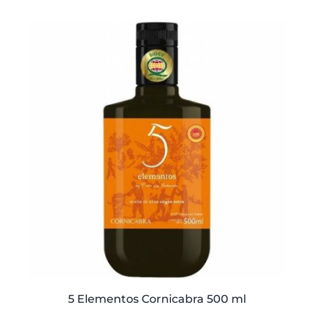
original
actual
era:
es:
45,00€.
42,50€.
5 Elementos Cornicabra 500 ml