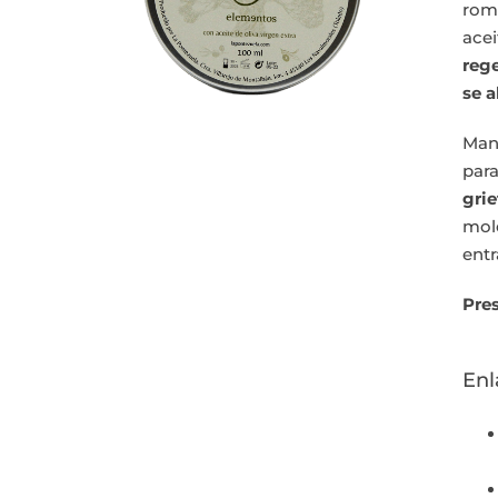
rom
ace
reg
se 
Man
pa
grie
mole
entr
Pre
Enl