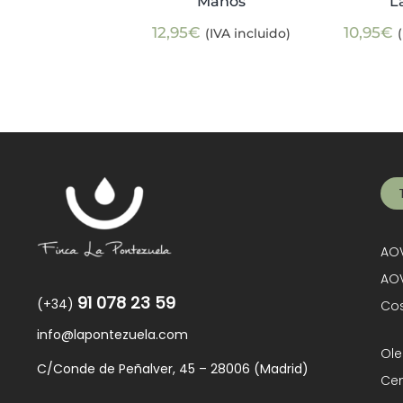
Manos
L
12,95
€
10,95
€
(IVA incluido)
AOV
AOV
91 078 23 59
(+34)
Cos
info@lapontezuela.com
Ole
C/Conde de Peñalver, 45 – 28006 (Madrid)
Cen