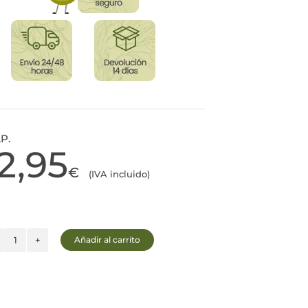
.P.
12,95
€
(IVA incluido)
Añadir al carrito
5
Elementos
Regenerador
Pies