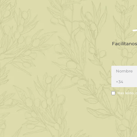
Facilítano
Has leído, 