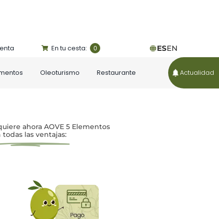
uenta
En tu cesta:
ES
EN
0
ementos
Oleoturismo
Restaurante
Actualidad
uiere ahora AOVE 5 Elementos
 todas las ventajas: