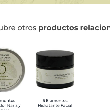
ubre otros
productos relacio
ementos
5 Elementos
or Nariz y
Hidratante Facial