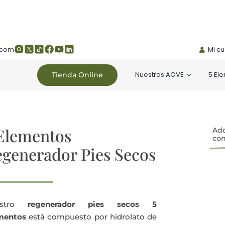
.com
Mi c
Nuestros AOVE
5 El
Tienda Online
Elementos
Adq
con
generador Pies Secos
estro
regenerador pies secos 5
mentos
está compuesto por hidrolato de