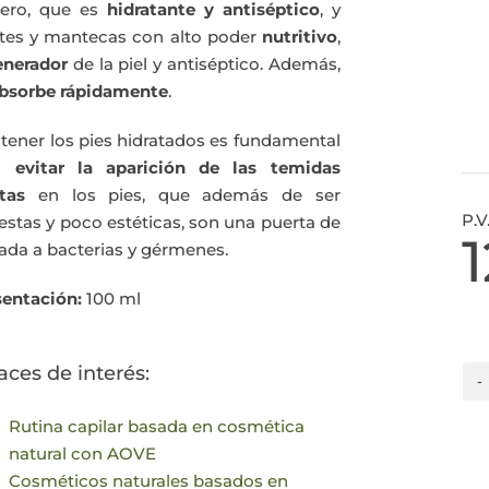
ero, que es
hidratante y antiséptico
, y
ites y mantecas con alto poder
nutritivo
,
enerador
de la piel y antiséptico. Además,
absorbe rápidamente
.
tener los pies hidratados es fundamental
ra
evitar la aparición de las temidas
tas
en los pies, que además de ser
P.V
stas y poco estéticas, son una puerta de
ada a bacterias y gérmenes.
sentación:
100 ml
aces de interés:
Rutina capilar basada en cosmética
natural con AOVE
Cosméticos naturales basados en