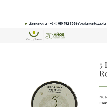
Saltar
al
contenido
Llámanos al (+34)
910 782 359
|
info@lapontezuela
5 
Re
Nu
Ele