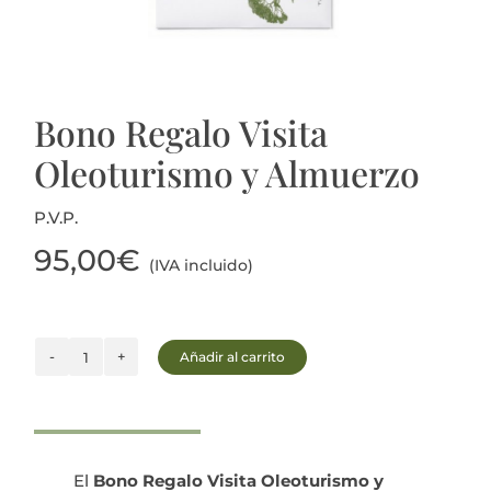
Actualidad
Mi cuenta
Bono Regalo Visita
Oleoturismo y Almuerzo
P.V.P.
95,00
€
(IVA incluido)
Añadir al carrito
Bono
Regalo
Visita
Oleoturismo
y
El
Bono Regalo Visita Oleoturismo y