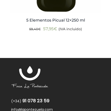
5 Elementos Picual 12×250 ml
El
El
57,95
€
(IVA incluido)
59,40
€
precio
precio
original
actual
era:
es:
59,40€.
57,95€.
91 078 23 59
(+34)
info@lapontezuela.com