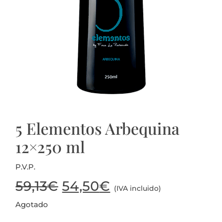
Actualidad
Mi cuenta
5 Elementos Arbequina
12×250 ml
P.V.P.
El
El
59,13
€
54,50
€
(IVA incluido)
Agotado
precio
precio