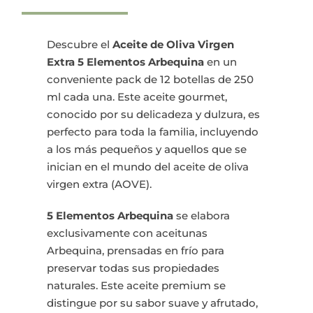
original
actual
Descubre el
Aceite de Oliva Virgen
era:
es:
Extra 5 Elementos Arbequina
en un
conveniente pack de 12 botellas de 250
59,13€.
54,50€.
ml cada una. Este aceite gourmet,
conocido por su delicadeza y dulzura, es
perfecto para toda la familia, incluyendo
a los más pequeños y aquellos que se
inician en el mundo del aceite de oliva
virgen extra (AOVE).
5 Elementos Arbequina
se elabora
exclusivamente con aceitunas
Arbequina, prensadas en frío para
preservar todas sus propiedades
naturales. Este aceite premium se
distingue por su sabor suave y afrutado,