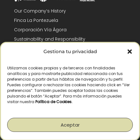
Our Company’s History
Finca La Pontezuela
Corporación Vía Ágora
Sustainability and Responsibility
CSR and Fundación Gómez-Pintado
Gestiona tu privacidad
Work with us
Recognitions
Utilizamos cookies propias y de terceros con finalidades
analíticas y para mostrarte publicidad relacionada con tus
preferencias a partir de tus hábitos de navegación y tu perfil.
Puedes configurar o rechazar las cookies haciendo click en “Ver
preferencias”. También puedes aceptar todas las cookies
pulsando el botón “Aceptar”. Para más información puedes
visitar nuestra
Política de Cookies
.
© Copyright 2026 /
2026
– All Rights Reserved – La Pontezuela, SLU |
Legal warning
|
Privacy policy
|
Cookies policy
|
Right of withdrawal
Aceptar