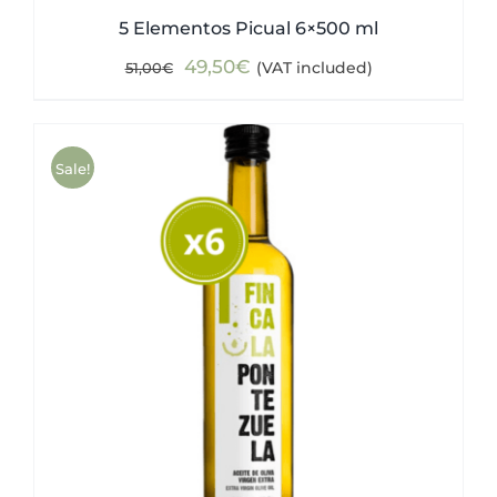
5 Elementos Picual 6×500 ml
Original
Current
49,50
€
(VAT included)
51,00
€
price
price
was:
is:
51,00€.
49,50€.
Sale!