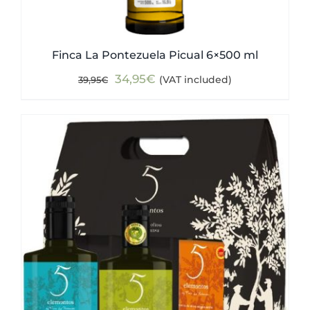
Finca La Pontezuela Picual 6×500 ml
Original
Current
34,95
€
(VAT included)
39,95
€
price
price
was:
is:
39,95€.
34,95€.