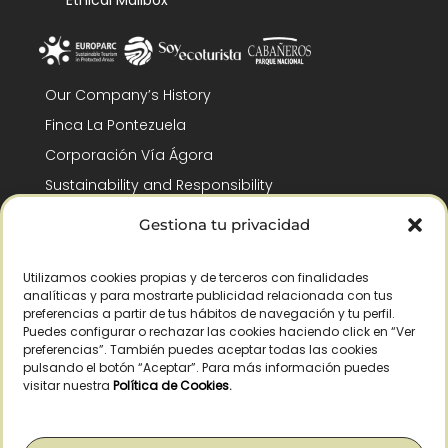
Ethical Mailbox
Our Company’s History
Finca La Pontezuela
Corporación Vía Ágora
Sustainability and Responsibility
CSR and Fundación Gómez-Pintado
Gestiona tu privacidad
Work with us
Recognitions
Utilizamos cookies propias y de terceros con finalidades
analíticas y para mostrarte publicidad relacionada con tus
preferencias a partir de tus hábitos de navegación y tu perfil.
Puedes configurar o rechazar las cookies haciendo click en “Ver
preferencias”. También puedes aceptar todas las cookies
pulsando el botón “Aceptar”. Para más información puedes
visitar nuestra
Política de Cookies
.
© Copyright 2026 /
2026
– All Rights Reserved – La Pontezuela, SLU |
Legal warning
|
Privacy policy
|
Cookies policy
|
Right of withdrawal