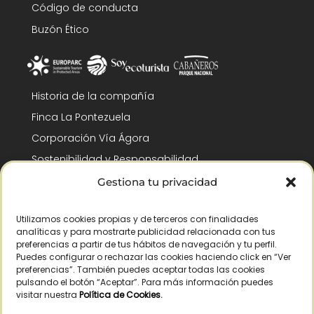
Código de conducta
Buzón Ético
Historia de la compañía
Finca La Pontezuela
Corporación Vía Ágora
Sostenibilidad y Responsabilidad
RSC y Fundación Gómez-Pintado
Gestiona tu privacidad
Trabaja con nosotros
Utilizamos cookies propias y de terceros con finalidades
Reconocimientos
analíticas y para mostrarte publicidad relacionada con tus
preferencias a partir de tus hábitos de navegación y tu perfil.
Puedes configurar o rechazar las cookies haciendo click en “Ver
preferencias”. También puedes aceptar todas las cookies
pulsando el botón “Aceptar”. Para más información puedes
visitar nuestra
Política de Cookies
.