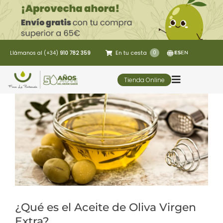
Saltar
al
contenido
En tu cesta
0
Llámanos al (+34)
910 782 359
ES
EN
Tienda Online
Toggle
Navigatio
5 Elementos
Oleoturismo
Restaurante
¿Qué es el Aceite de Oliva Virgen
Contacto
Extra?