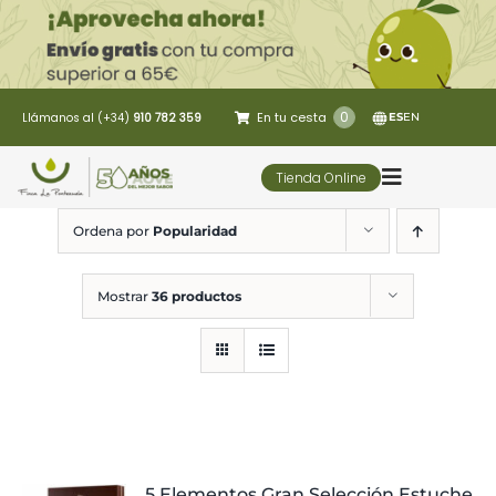
Saltar
al
contenido
0
En tu cesta
Llámanos al (+34)
910 782 359
ES
EN
Tienda Online
Toggle
Navigatio
Ordena por
Popularidad
5 Elementos
Mostrar
36 productos
Oleoturismo
Restaurante
Contacto
5 Elementos Gran Selección Estuche