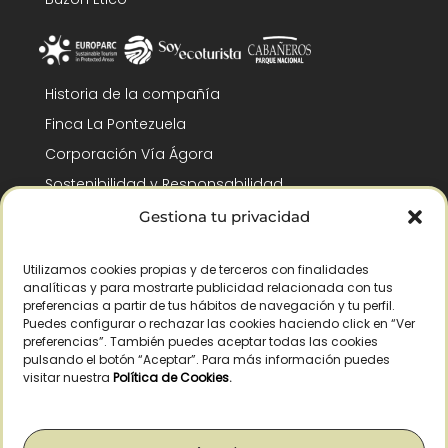
Historia de la compañía
Finca La Pontezuela
Corporación Vía Ágora
Sostenibilidad y Responsabilidad
RSC y Fundación Gómez-Pintado
Gestiona tu privacidad
Trabaja con nosotros
Utilizamos cookies propias y de terceros con finalidades
Reconocimientos
analíticas y para mostrarte publicidad relacionada con tus
preferencias a partir de tus hábitos de navegación y tu perfil.
Puedes configurar o rechazar las cookies haciendo click en “Ver
preferencias”. También puedes aceptar todas las cookies
pulsando el botón “Aceptar”. Para más información puedes
visitar nuestra
Política de Cookies
.
© Copyright 2026 /
– Todos los derechos reservados – La Pontezuela, SLU
|
Aviso legal
|
Política de privacidad
|
Política de cookies
|
Derecho de
desistimiento