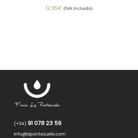
12,95
€
(IVA incluido)
91 078 23 59
(+34)
info@lapontezuela.com