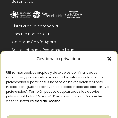
Buzón Ético
Historia de la compañía
Finca La Pontezuela
Corporación Vía Ágora
Sostenibilidad y Responsabilidad
RSC y Fundación Gómez-Pintado
Gestiona tu privacidad
Trabaja con nosotros
Utilizamos cookies propias y de terceros con finalidades
Reconocimientos
analíticas y para mostrarte publicidad relacionada con tus
preferencias a partir de tus hábitos de navegación y tu perfil.
Puedes configurar o rechazar las cookies haciendo click en “Ver
preferencias”. También puedes aceptar todas las cookies
pulsando el botón “Aceptar”. Para más información puedes
visitar nuestra
Política de Cookies
.
© Copyright 2026 /
– Todos los derechos reservados – La Pontezuela, SLU
|
Aviso legal
|
Política de privacidad
|
Política de cookies
|
Derecho de