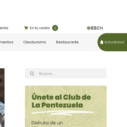
uenta
En tu cesta:
ES
EN
0
ementos
Oleoturismo
Restaurante
Actualidad
Buscar: