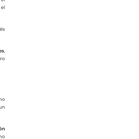
 el
és
es
,
ro
mo
 un
ón
mo