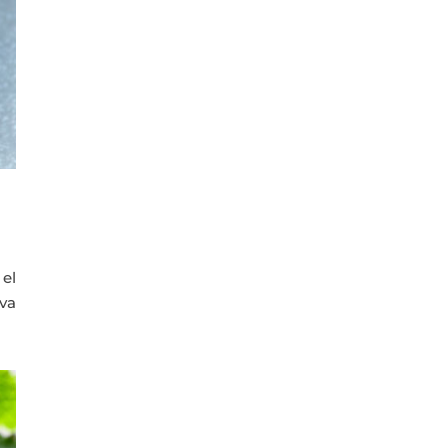
el
 va