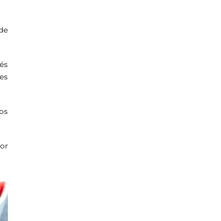
de
ués
ces
os
or