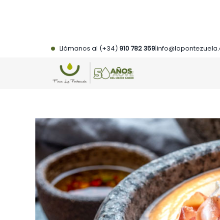
Saltar
al
contenido
Llámanos al (+34)
910 782 359
|
info@lapontezuela