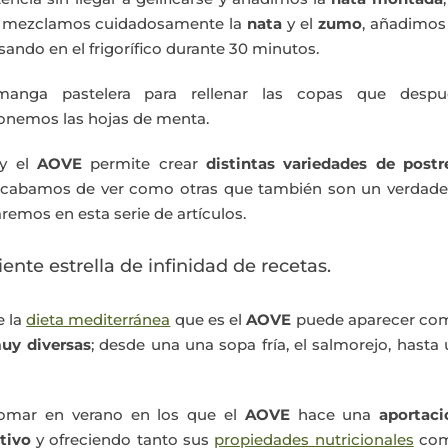
n mezclamos cuidadosamente la
nata
y el
zumo
, añadimos
ando en el frigorífico durante 30 minutos.
manga pastelera para rellenar las copas que despu
ponemos las hojas de menta.
 y el
AOVE
permite crear
distintas variedades de postr
 acabamos de ver como otras que también son un verdade
remos en esta serie de artículos.
iente estrella de infinidad de recetas.
e la
dieta mediterránea
que es el
AOVE
puede aparecer co
uy
diversas
; desde una una sopa fría, el salmorejo, hasta
 tomar en verano en los que el
AOVE
hace una
aportaci
tivo
y ofreciendo tanto sus
propiedades nutricionales
co