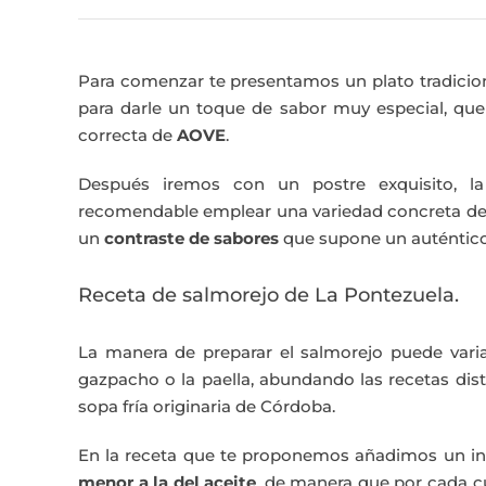
Para comenzar te presentamos un plato tradici
para darle un toque de sabor muy especial, que
correcta de
AOVE
.
Después iremos con un postre exquisito, 
recomendable emplear una variedad concreta de v
un
contraste de sabores
que supone un auténtico 
Receta de salmorejo de La Pontezuela.
La manera de preparar el salmorejo puede var
gazpacho o la paella, abundando las recetas dis
sopa fría originaria de Córdoba.
En la receta que te proponemos añadimos un ing
menor a la del aceite
, de manera que por cada c