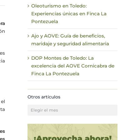
Oleoturismo en Toledo:
Experiencias únicas en Finca La
Pontezuela
ra
ón
Ajo y AOVE: Guía de beneficios,
maridaje y seguridad alimentaria
es
DOP Montes de Toledo: La
cia
excelencia del AOVE Cornicabra de
Finca La Pontezuela
Otros artículos
el
Otros
ta
artículos
ces
res