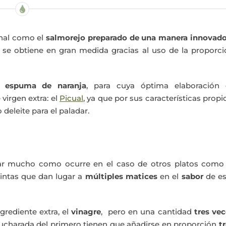
onal como el
s
almorejo preparado de una manera innovado
 se obtiene en gran medida gracias al uso de la proporci
la
espuma de naranja
, para cuya óptima elaboración 
irgen extra: el
Picual
, ya que por sus características propi
deleite para el paladar.
iar mucho como ocurre en el caso de otros platos como 
tintas que dan lugar a
múltiples matices
en el
sabor
de es
rediente extra, el
vinagre
, pero en una cantidad
tres ve
ucharada del primero tienen que añadirse en proporción
t