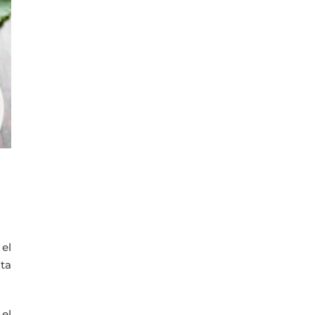
el
ta
, el