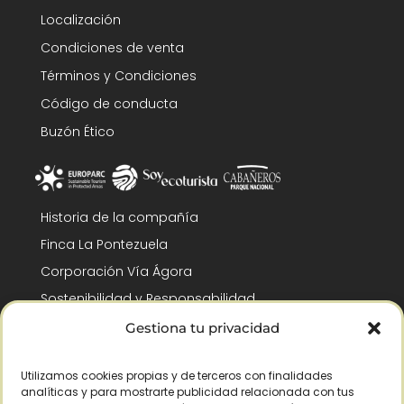
Localización
Condiciones de venta
Términos y Condiciones
Código de conducta
Buzón Ético
Historia de la compañía
Finca La Pontezuela
Corporación Vía Ágora
Sostenibilidad y Responsabilidad
RSC y Fundación Gómez-Pintado
Gestiona tu privacidad
Trabaja con nosotros
Utilizamos cookies propias y de terceros con finalidades
Reconocimientos
analíticas y para mostrarte publicidad relacionada con tus