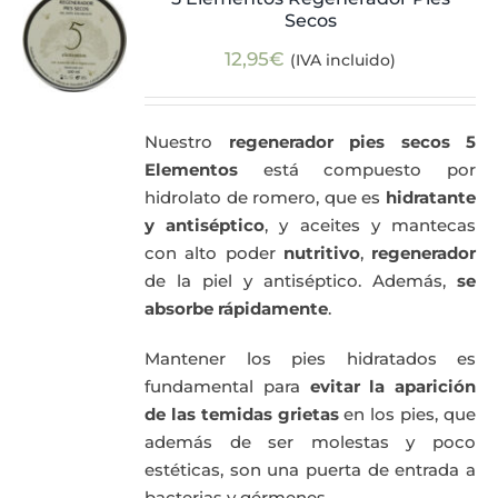
Secos
Actualidad
12,95
€
(IVA incluido)
Mi cuenta
Nuestro
regenerador pies secos 5
Elementos
está compuesto por
hidrolato de romero, que es
hidratante
y antiséptico
, y aceites y mantecas
con alto poder
nutritivo
,
regenerador
de la piel y antiséptico. Además,
se
absorbe rápidamente
.
Mantener los pies hidratados es
fundamental para
evitar la aparición
de las temidas grietas
en los pies, que
además de ser molestas y poco
estéticas, son una puerta de entrada a
bacterias y gérmenes.