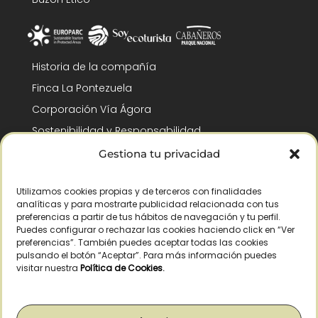
Historia de la compañía
Finca La Pontezuela
Corporación Vía Ágora
Sostenibilidad y Responsabilidad
RSC y Fundación Gómez-Pintado
Gestiona tu privacidad
Trabaja con nosotros
Utilizamos cookies propias y de terceros con finalidades
Reconocimientos
analíticas y para mostrarte publicidad relacionada con tus
preferencias a partir de tus hábitos de navegación y tu perfil.
Puedes configurar o rechazar las cookies haciendo click en “Ver
preferencias”. También puedes aceptar todas las cookies
pulsando el botón “Aceptar”. Para más información puedes
visitar nuestra
Política de Cookies
.
© Copyright 2026 /
– Todos los derechos reservados – La Pontezuela, SLU
|
Aviso legal
|
Política de privacidad
|
Política de cookies
|
Derecho de
desistimiento