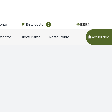
uenta
En tu cesta:
ES
EN
0
ementos
Oleoturismo
Restaurante
Actualidad