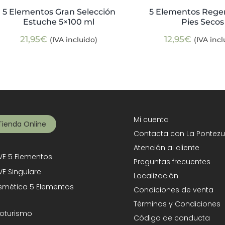
5 Elementos Gran Selección
5 Elementos Rege
Estuche 5×100 ml
Pies Secos
21,95
€
12,95
€
(IVA incluido)
(IVA incl
Mi cuenta
Tienda Online
Contacta con La Pontezu
Atención al cliente
E 5 Elementos
Preguntas frecuentes
E Singulare
Localización
mética 5 Elementos
Condiciones de venta
Términos y Condiciones
oturismo
Código de conducta