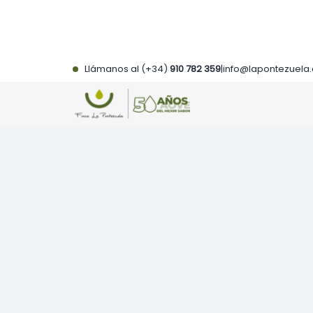
Saltar
al
contenido
Llámanos al (+34)
910 782 359
|
info@lapontezuela