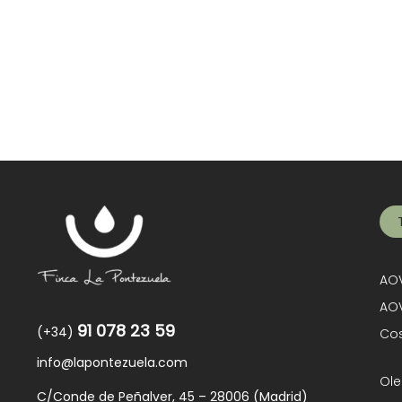
AOV
AOV
91 078 23 59
(+34)
Cos
info@lapontezuela.com
Ole
C/Conde de Peñalver, 45 – 28006 (Madrid)