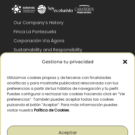
Our Company’s History
Finca La Pontezuela
Corporación Vía Ágora
Sustainability and Responsibility
CSR and Fundación Gómez-Pintado
Gestiona tu privacidad
Work with us
Recognitions
Utilizamos cookies propias y de terceros con finalidades
analíticas y para mostrarte publicidad relacionada con tus
preferencias a partir de tus hábitos de navegación y tu perfil.
Puedes configurar o rechazar las cookies haciendo click en “Ver
preferencias”. También puedes aceptar todas las cookies
pulsando el botón “Aceptar”. Para más información puedes
visitar nuestra
Política de Cookies
.
© Copyright 2026 /
2026
– All Rights Reserved – La Pontezuela, SLU |
Legal warning
|
Privacy policy
|
Cookies policy
|
Right of withdrawal
Aceptar