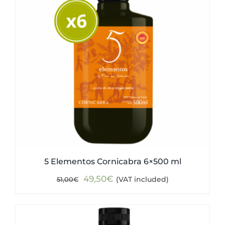
5 Elementos Cornicabra 6×500 ml
Original
Current
49,50
€
(VAT included)
51,00
€
price
price
was:
is:
51,00€.
49,50€.