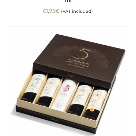
ml
61,95
€
(VAT included)