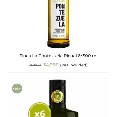
Finca La Pontezuela Picual 6×500 ml
Original
Current
34,95
€
(VAT included)
39,95
€
price
price
was:
is:
39,95€.
34,95€.
Sale!