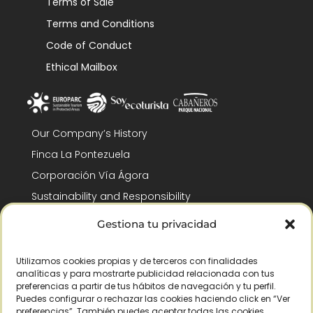
Terms of Sale
Terms and Conditions
Code of Conduct
Ethical Mailbox
Our Company’s History
Finca La Pontezuela
Corporación Vía Ágora
Sustainability and Responsibility
CSR and Fundación Gómez-Pintado
Gestiona tu privacidad
Work with us
Recognitions
Utilizamos cookies propias y de terceros con finalidades
analíticas y para mostrarte publicidad relacionada con tus
preferencias a partir de tus hábitos de navegación y tu perfil.
Puedes configurar o rechazar las cookies haciendo click en “Ver
preferencias”. También puedes aceptar todas las cookies