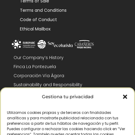
Terms of Sale
Terms and Conditions
Code of Conduct
Ethical Mailbox
Our Company’s History
Finca La Pontezuela
Corporación Vía Ágora
Sustainability and Responsibility
CSR and Fundación Gómez-Pintado
Gestiona tu privacidad
Work with us
Recognitions
Utilizamos cookies propias y de terceros con finalidades
analíticas y para mostrarte publicidad relacionada con tus
preferencias a partir de tus hábitos de navegación y tu perfil.
Puedes configurar o rechazar las cookies haciendo click en “Ver
preferencias”. También puedes aceptar todas las cookies