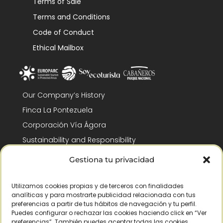
Terms of Sale
Terms and Conditions
Code of Conduct
Ethical Mailbox
Our Company’s History
Finca La Pontezuela
Corporación Vía Ágora
Sustainability and Responsibility
CSR and Fundación Gómez-Pintado
Gestiona tu privacidad
Work with us
Recognitions
Utilizamos cookies propias y de terceros con finalidades
analíticas y para mostrarte publicidad relacionada con tus
preferencias a partir de tus hábitos de navegación y tu perfil.
Puedes configurar o rechazar las cookies haciendo click en “Ver
preferencias”. También puedes aceptar todas las cookies