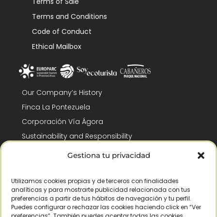
Terms of Sale
Terms and Conditions
Code of Conduct
Ethical Mailbox
Our Company’s History
Finca La Pontezuela
Corporación Vía Ágora
Sustainability and Responsibility
CSR and Fundación Gómez-Pintado
Gestiona tu privacidad
Work with us
Recognitions
Utilizamos cookies propias y de terceros con finalidades
analíticas y para mostrarte publicidad relacionada con tus
preferencias a partir de tus hábitos de navegación y tu perfil.
Puedes configurar o rechazar las cookies haciendo click en “Ver
preferencias”. También puedes aceptar todas las cookies