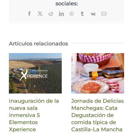
sociales:
Facebook
X
Reddit
LinkedIn
WhatsApp
Tumblr
Vk
Correo
electrónico
Artículos relacionados
Inauguración de la
Jornada de Delicias
nueva sala
Manchegas: Cata
inmersiva 5
Degustación de
Elementos
comida típica de
Xperience
Castilla-La Mancha