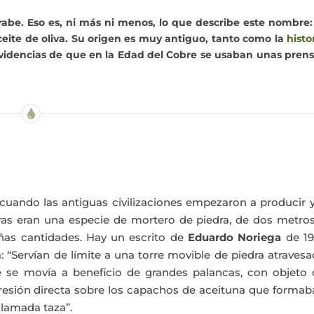
abe. Eso es, ni más ni menos, lo que describe este nombre:
ceite de oliva
. Su origen es muy antiguo, tanto como la
histo
 evidencias de que en la Edad del Cobre se usaban unas pren
uando las antiguas civilizaciones empezaron a producir y
aras eran una especie de mortero de piedra, de dos metro
ñas cantidades. Hay un escrito de
Eduardo Noriega
de 19
: “Servían de límite a una torre movible de piedra atraves
e se movía a beneficio de grandes palancas, con objeto 
presión directa sobre los capachos de aceituna que forma
llamada taza”.