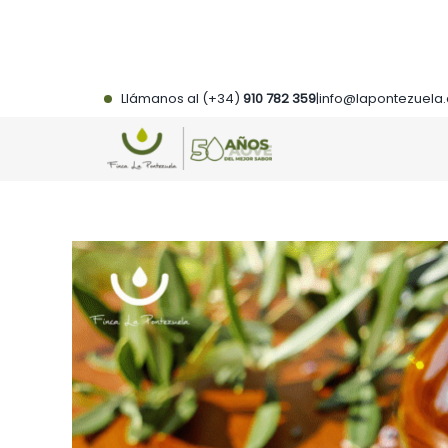
Saltar
al
contenido
Llámanos al (+34)
910 782 359
|
info@lapontezuela