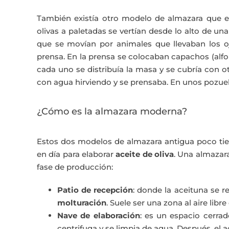
También existía otro modelo de almazara que e
olivas a paletadas se vertían desde lo alto de una
que se movían por animales que llevaban los ojo
prensa. En la prensa se colocaban capachos (alf
cada uno se distribuía la masa y se cubría con 
con agua hirviendo y se prensaba. En unos pozuelo
¿Cómo es la almazara moderna?
Estos dos modelos de almazara antigua poco tie
en día para elaborar
aceite de oliva
. Una almazar
fase de producción:
Patio de recepción
: donde la aceituna se re
molturación
. Suele ser una zona al aire libr
Nave de elaboración
: es un espacio cerra
centrifuga y se limpia de agua. Después, el a