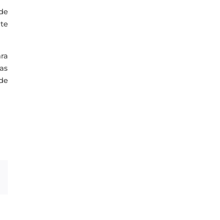
 de
te
ara
vas
 de
Correo
electrónico