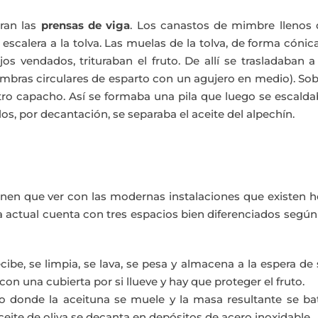
ran las
prensas de viga
. Los canastos de mimbre llenos 
 escalera a la tolva. Las muelas de la tolva, de forma cónic
s vendados, trituraban el fruto. De allí se trasladaban a
ombras circulares de esparto con un agujero en medio). So
otro capacho. Así se formaba una pila que luego se escald
s, por decantación, se separaba el aceite del alpechín.
nen que ver con las modernas instalaciones que existen h
a actual cuenta con tres espacios bien diferenciados según
cibe, se limpia, se lava, se pesa y almacena a la espera de
e con una cubierta por si llueve y hay que proteger el fruto.
do donde la aceituna se muele y la masa resultante se ba
ceite de oliva se decanta en depósitos de acero inoxidable.