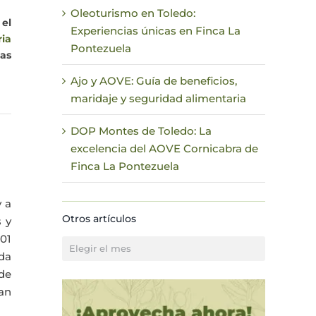
Oleoturismo en Toledo:
 el
Experiencias únicas en Finca La
ria
Pontezuela
sas
Ajo y AOVE: Guía de beneficios,
maridaje y seguridad alimentaria
DOP Montes de Toledo: La
excelencia del AOVE Cornicabra de
Finca La Pontezuela
 a
Otros artículos
s y
01
Otros
ada
artículos
de
ban