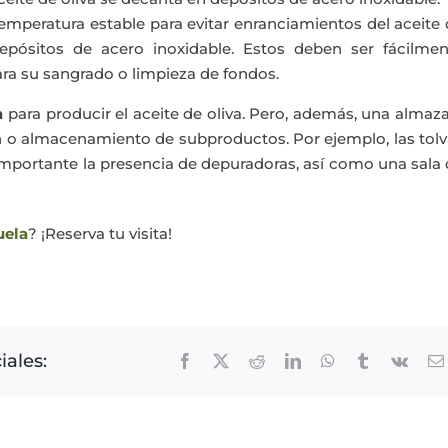
temperatura estable para evitar enranciamientos del aceite
depósitos de acero inoxidable. Estos deben ser fácilmen
ara su sangrado o limpieza de fondos.
a
para producir el aceite de oliva. Pero, además, una almaz
ón o almacenamiento de subproductos. Por ejemplo, las tol
 importante la presencia de depuradoras, así como una sala
uela
? ¡Reserva tu visita!
iales:
Facebook
X
Reddit
LinkedIn
WhatsApp
Tumblr
Vk