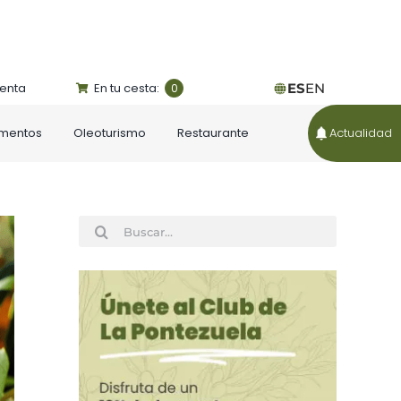
uenta
En tu cesta:
ES
EN
0
ementos
Oleoturismo
Restaurante
Actualidad
Buscar: