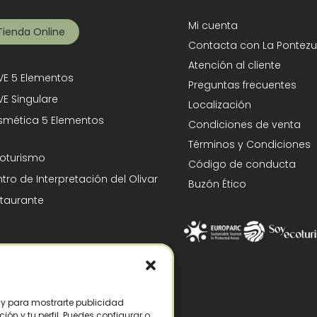
Mi cuenta
Tienda Online
Contacta con La Pontezu
Atención al cliente
E 5 Elementos
Preguntas frecuentes
E Singulare
Localización
mética 5 Elementos
Condiciones de venta
Términos y Condiciones
oturismo
Código de conducta
tro de Interpretación del Olivar
Buzón Ético
taurante
s y para mostrarte publicidad
ón y tu perfil. Puedes configurar o