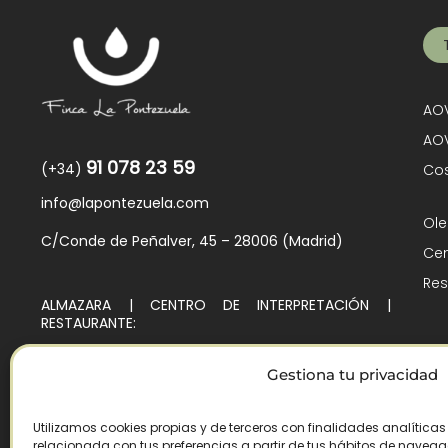
AOV
AOV
91 078 23 59
(+34)
Cos
info@lapontezuela.com
Ole
C/Conde de Peñalver, 45 – 28006 (Madrid)
Cen
Res
ALMAZARA | CENTRO DE INTERPRETACIÓN |
RESTAURANTE:
Ctra. de Villarejo de Montalbán, Km. 4
45140 – Los Navalmorales (Toledo)
Gestiona tu privacidad
Utilizamos cookies propias y de terceros con finalidades analítica
relacionada con tus preferencias a partir de tus hábitos de navegaci