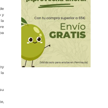
de
a y
 la
bre
aba
oy
 la
 su
te,