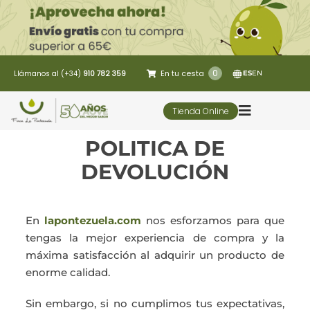
Saltar
al
contenido
0
En tu cesta
Llámanos al (+34)
910 782 359
ES
EN
Tienda Online
Toggle
Navigatio
POLITICA DE
5 Elementos
DEVOLUCIÓN
Oleoturismo
En
lapontezuela.com
nos esforzamos para que
tengas la mejor experiencia de compra y la
Restaurante
máxima satisfacción al adquirir un producto de
enorme calidad.
Contacto
Sin embargo, si no cumplimos tus expectativas,