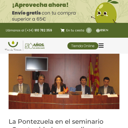
Saltar
al
contenido
0
En tu cesta
Llámanos al (+34)
910 782 359
ES
EN
Tienda Online
Toggle
Navigatio
5 Elementos
Oleoturismo
Restaurante
Contacto
La Pontezuela en el seminario