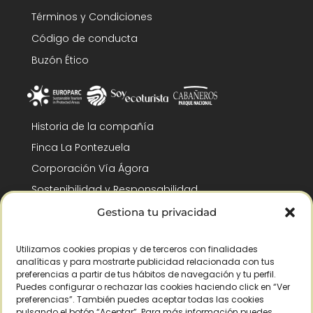
Términos y Condiciones
Código de conducta
Buzón Ético
Historia de la compañía
Finca La Pontezuela
Corporación Vía Ágora
Sostenibilidad y Responsabilidad
RSC y Fundación Gómez-Pintado
Gestiona tu privacidad
Trabaja con nosotros
Utilizamos cookies propias y de terceros con finalidades
Reconocimientos
analíticas y para mostrarte publicidad relacionada con tus
preferencias a partir de tus hábitos de navegación y tu perfil.
Puedes configurar o rechazar las cookies haciendo click en “Ver
preferencias”. También puedes aceptar todas las cookies
pulsando el botón “Aceptar”. Para más información puedes