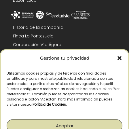
Buzón Ético
Historia de la compañía
Finca La Pontezuela
Corporación Vía Ágora
Sostenibilidad y Responsabilidad
Gestiona tu privacidad
RSC y Fundación Gómez-Pintado
Trabaja con nosotros
Utilizamos cookies propias y de terceros con finalidades
analíticas y para mostrarte publicidad relacionada con tus
Reconocimientos
preferencias a partir de tus hábitos de navegación y tu perfil.
Puedes configurar o rechazar las cookies haciendo click en “Ver
preferencias”. También puedes aceptar todas las cookies
pulsando el botón “Aceptar”. Para más información puedes
visitar nuestra
Política de Cookies
.
© Copyright 2026 /
– Todos los derechos reservados – La Pontezuela, SLU
Aceptar
|
Aviso legal
|
Política de privacidad
|
Política de cookies
|
Derecho de
desistimiento