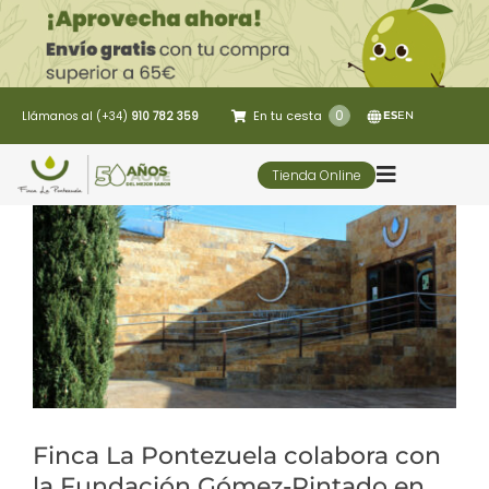
Saltar
al
contenido
0
En tu cesta
Llámanos al (+34)
910 782 359
ES
EN
Tienda Online
Toggle
Navigatio
5 Elementos
Oleoturismo
Restaurante
Finca La Pontezuela colabora con
Contacto
la Fundación Gómez-Pintado en