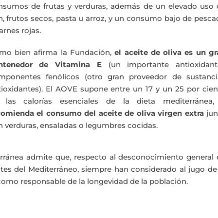
nsumos de frutas y verduras, además de un elevado uso 
n, frutos secos, pasta u arroz, y un consumo bajo de pesc
arnes rojas.
mo bien afirma la Fundación,
el aceite de oliva es un g
ntenedor de Vitamina E
(un importante antioxidante
mponentes fenólicos (otro gran proveedor de sustanci
tioxidantes). El AOVE supone entre un 17 y un 25 por cie
 las calorías esenciales de la dieta mediterránea,
comienda el consumo del aceite de oliva virgen extra
jun
n verduras, ensaladas o legumbres cocidas.
rránea admite que, respecto al desconocimiento general 
ntes del Mediterráneo, siempre han considerado al jugo de
 como responsable de la longevidad de la población.