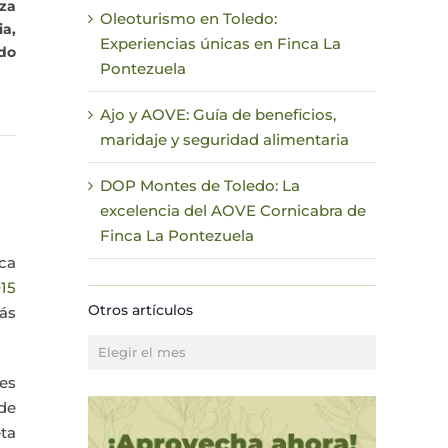
aza
Oleoturismo en Toledo:
ia,
Experiencias únicas en Finca La
odo
Pontezuela
Ajo y AOVE: Guía de beneficios,
maridaje y seguridad alimentaria
DOP Montes de Toledo: La
excelencia del AOVE Cornicabra de
Finca La Pontezuela
ca
015
Otros artículos
ás
Otros
artículos
es
de
eta