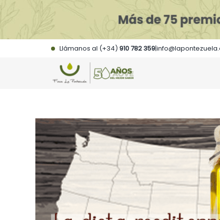
Saltar
al
contenido
Llámanos al (+34)
910 782 359
|
info@lapontezuela