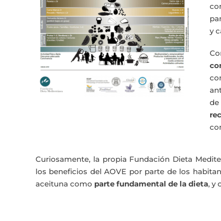
co
pa
y c
Co
co
co
an
de
re
co
Curiosamente, la propia Fundación Dieta Medite
los beneficios del AOVE por parte de los habita
aceituna como
parte fundamental de la dieta
, y