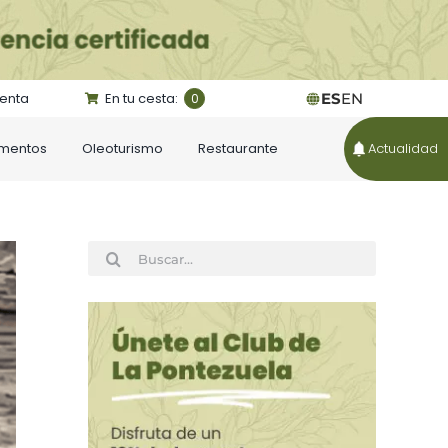
uenta
En tu cesta:
ES
EN
0
ementos
Oleoturismo
Restaurante
Actualidad
Buscar: