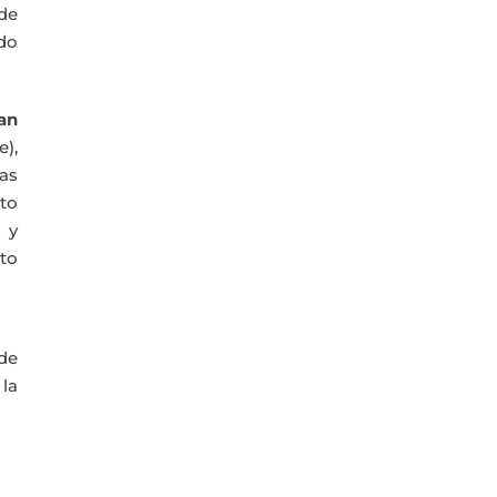
de
ado
ran
),
as
nto
 y
to
de
 la