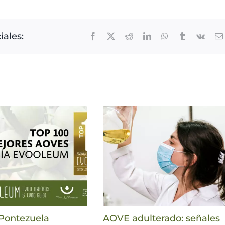
iales:
Facebook
X
Reddit
LinkedIn
WhatsApp
Tumblr
Vk
 Pontezuela
AOVE adulterado: señales