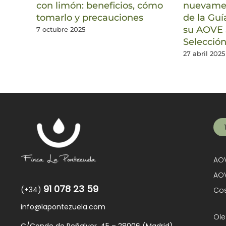
con limón: beneficios, cómo
nuevamen
tomarlo y precauciones
de la Gu
su AOVE 
7 octubre 2025
Selección
27 abril 2025
AOV
AOV
91 078 23 59
(+34)
Cos
info@lapontezuela.com
Ole
C/Conde de Peñalver, 45 – 28006 (Madrid)