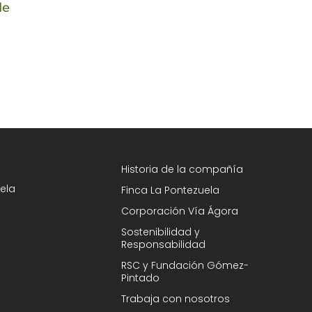
de
con limón: beneficios, cómo
nuevamente
tomarlo y precauciones
de la Guía
su AOVE 5 
7 octubre 2025
Selección H
27 abril 2025
Historia de la compañía
ela
Finca La Pontezuela
Corporación Vía Ágora
Sostenibilidad y
Responsabilidad
RSC y Fundación Gómez-
Pintado
Trabaja con nosotros