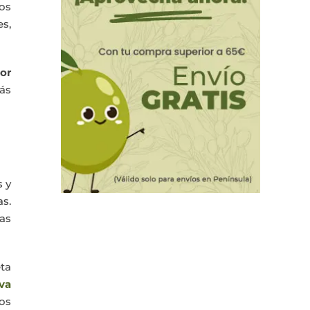
tos
s,
or
ás
s y
as.
las
ta
iva
os